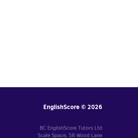
EnglishScore © 2026
BC EnglishScore Tutors Ltd
Scale Space, 58 Wood Lane